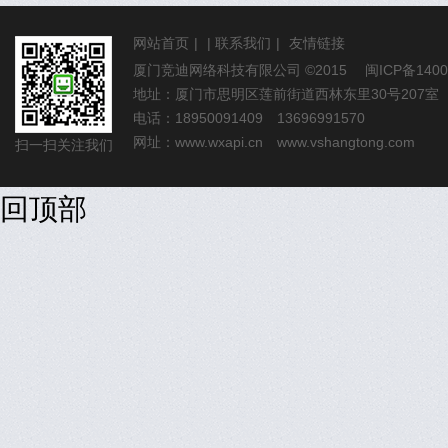
网站首页
|
|
联系我们
|
友情链接
厦门竞迪网络科技有限公司
©2015
闽ICP备1400
地址：厦门市思明区莲前街道西林东里30号207室
电话：18950091409 13696991570
网址：
www.wxapi.cn
www.vshangtong.com
扫一扫关注我们
回顶部