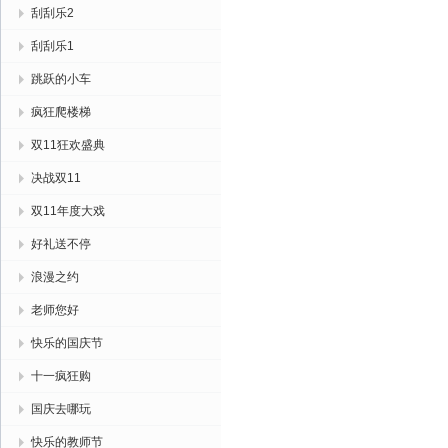
刮刮乐2
刮刮乐1
跳跃的小车
疯狂爬楼梯
双11狂欢盛典
决战双11
双11年度大戏
好礼送不停
浪漫之约
老师您好
快乐的国庆节
十一疯狂购
国庆去哪玩
快乐的教师节