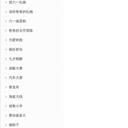
抓六一礼物
送给爸爸的礼物
六一做蛋糕
爸爸的太空冒险
为爱奔跑
疯狂射击
七夕相聚
游艇大赛
汽车大赛
赛龙舟
海盗大战
拯救小羊
看你挺多久
接粽子