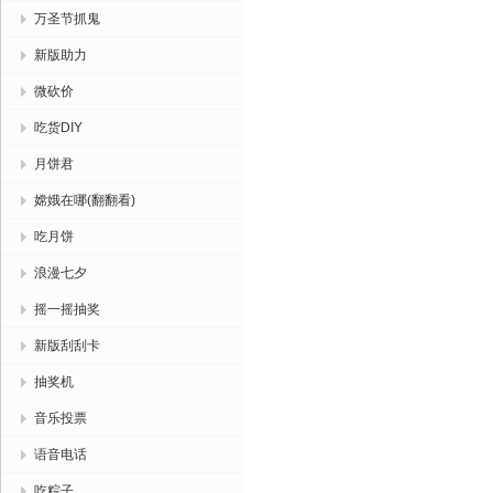
万圣节抓鬼
新版助力
微砍价
吃货DIY
月饼君
嫦娥在哪(翻翻看)
吃月饼
浪漫七夕
摇一摇抽奖
新版刮刮卡
抽奖机
音乐投票
语音电话
吃粽子