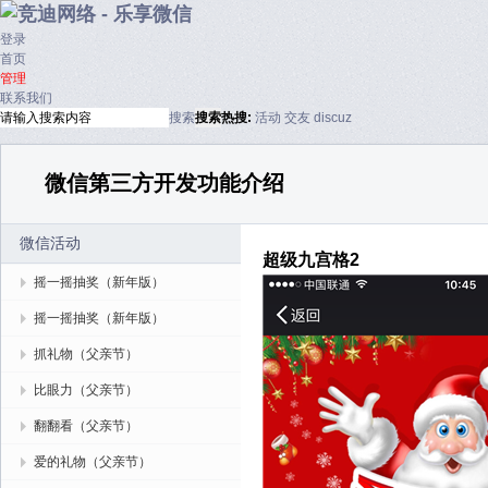
登录
首页
管理
联系我们
搜索
搜索
热搜:
活动
交友
discuz
微信第三方开发功能介绍
微信活动
超级九宫格2
摇一摇抽奖（新年版）
摇一摇抽奖（新年版）
抓礼物（父亲节）
比眼力（父亲节）
翻翻看（父亲节）
爱的礼物（父亲节）