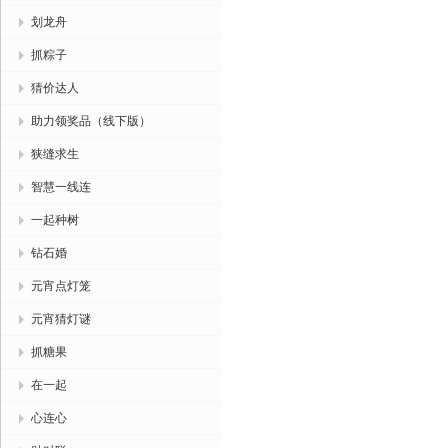
划龙舟
抓粽子
猜价达人
助力领奖品（线下版）
狭缝求生
智慧一线连
一起种树
钻石婚
元宵点灯笼
元宵猜灯谜
抓糖果
在一起
心连心