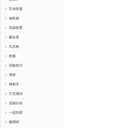
互动答题
抽奖箱
高级投票
砸金蛋
九宫格
抢楼
旧版助力
博饼
神射手
方言测试
别踩白块
一战到底
微调研