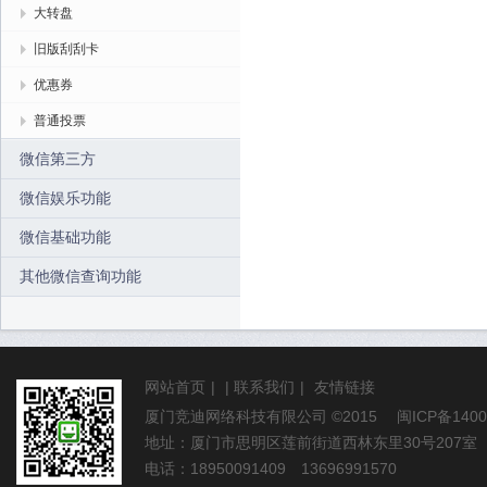
大转盘
旧版刮刮卡
优惠券
普通投票
微信第三方
微信娱乐功能
微信基础功能
其他微信查询功能
网站首页
|
|
联系我们
|
友情链接
厦门竞迪网络科技有限公司
©2015
闽ICP备1400
地址：厦门市思明区莲前街道西林东里30号207室
电话：18950091409 13696991570