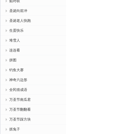
贴对联
圣诞向前冲
圣诞老人快跑
生蛋快乐
堆雪人
连连看
拼图
钓鱼大赛
神奇六边形
全民猜成语
万圣节南瓜君
万圣节翻翻看
万圣节踩方块
抓兔子