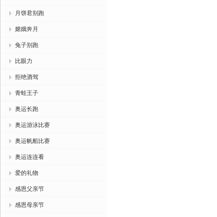
月饼君别跑
嫦娥奔月
兔子别跑
比眼力
拒绝酒驾
青蛙王子
奥运长跑
奥运游泳比赛
奥运帆船比赛
奥运连连看
爱的礼物
感恩父亲节
感恩母亲节