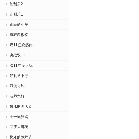
刮刮乐2
刮刮乐1
跳跃的小车
疯狂爬楼梯
双11狂欢盛典
决战双11
双11年度大戏
好礼送不停
浪漫之约
老师您好
快乐的国庆节
十一疯狂购
国庆去哪玩
快乐的教师节