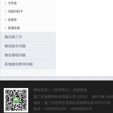
大转盘
旧版刮刮卡
优惠券
普通投票
微信第三方
微信娱乐功能
微信基础功能
其他微信查询功能
网站首页
|
|
联系我们
|
友情链接
厦门竞迪网络科技有限公司
©2015
闽ICP备1400
地址：厦门市思明区莲前街道西林东里30号207室
电话：18950091409 13696991570