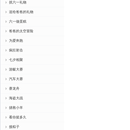
抓六一礼物
送给爸爸的礼物
六一做蛋糕
爸爸的太空冒险
为爱奔跑
疯狂射击
七夕相聚
游艇大赛
汽车大赛
赛龙舟
海盗大战
拯救小羊
看你挺多久
接粽子