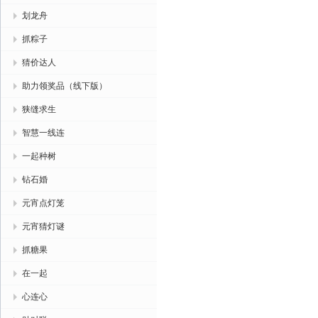
划龙舟
抓粽子
猜价达人
助力领奖品（线下版）
狭缝求生
智慧一线连
一起种树
钻石婚
元宵点灯笼
元宵猜灯谜
抓糖果
在一起
心连心