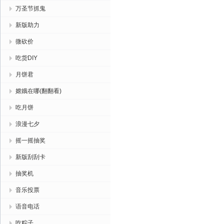
万圣节抓鬼
新版助力
微砍价
吃货DIY
月饼君
嫦娥在哪(翻翻看)
吃月饼
浪漫七夕
摇一摇抽奖
新版刮刮卡
抽奖机
音乐投票
语音电话
吃粽子