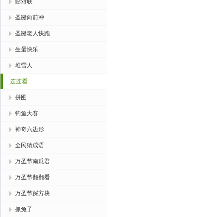
贴对联
圣诞向前冲
圣诞老人快跑
生蛋快乐
堆雪人
连连看
拼图
钓鱼大赛
神奇六边形
全民猜成语
万圣节南瓜君
万圣节翻翻看
万圣节踩方块
抓兔子