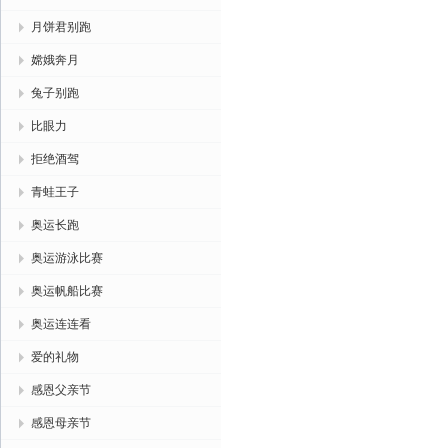
月饼君别跑
嫦娥奔月
兔子别跑
比眼力
拒绝酒驾
青蛙王子
奥运长跑
奥运游泳比赛
奥运帆船比赛
奥运连连看
爱的礼物
感恩父亲节
感恩母亲节