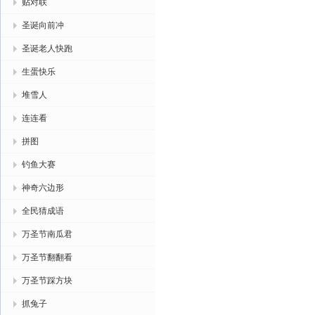
贴对联
圣诞向前冲
圣诞老人快跑
生蛋快乐
堆雪人
连连看
拼图
钓鱼大赛
神奇六边形
全民猜成语
万圣节南瓜君
万圣节翻翻看
万圣节踩方块
抓兔子