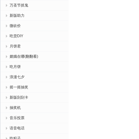
万圣节抓鬼
新版助力
微砍价
吃货DIY
月饼君
嫦娥在哪(翻翻看)
吃月饼
浪漫七夕
摇一摇抽奖
新版刮刮卡
抽奖机
音乐投票
语音电话
吃粽子