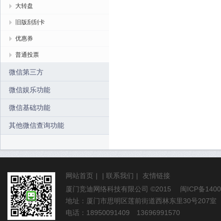
大转盘
旧版刮刮卡
优惠券
普通投票
微信第三方
微信娱乐功能
微信基础功能
其他微信查询功能
网站首页
|
|
联系我们
|
友情链接
厦门竞迪网络科技有限公司
©2015
闽ICP备1400
地址：厦门市思明区莲前街道西林东里30号207室
电话：18950091409 13696991570