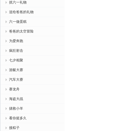
抓六一礼物
送给爸爸的礼物
六一做蛋糕
爸爸的太空冒险
为爱奔跑
疯狂射击
七夕相聚
游艇大赛
汽车大赛
赛龙舟
海盗大战
拯救小羊
看你挺多久
接粽子