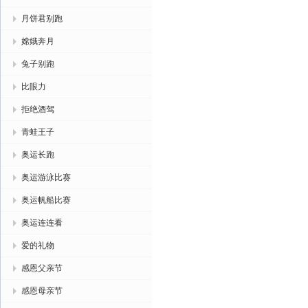
月饼君别跑
嫦娥奔月
兔子别跑
比眼力
拒绝酒驾
青蛙王子
奥运长跑
奥运游泳比赛
奥运帆船比赛
奥运连连看
爱的礼物
感恩父亲节
感恩母亲节