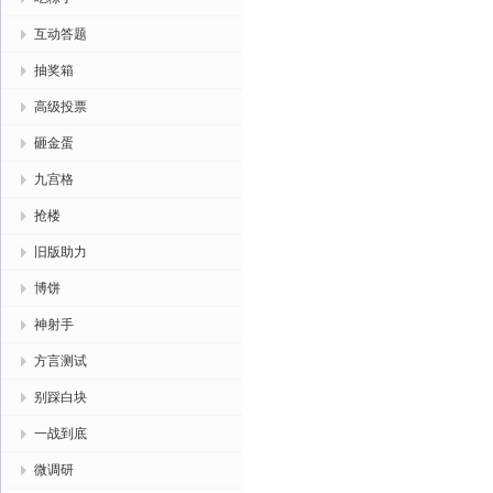
互动答题
抽奖箱
高级投票
砸金蛋
九宫格
抢楼
旧版助力
博饼
神射手
方言测试
别踩白块
一战到底
微调研