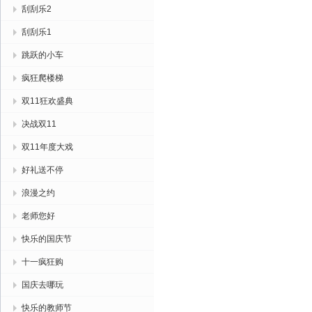
刮刮乐2
刮刮乐1
跳跃的小车
疯狂爬楼梯
双11狂欢盛典
决战双11
双11年度大戏
好礼送不停
浪漫之约
老师您好
快乐的国庆节
十一疯狂购
国庆去哪玩
快乐的教师节