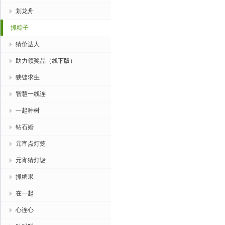
划龙舟
抓粽子
猜价达人
助力领奖品（线下版）
狭缝求生
智慧一线连
一起种树
钻石婚
元宵点灯笼
元宵猜灯谜
抓糖果
在一起
心连心