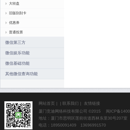
大转盘
旧版刮刮卡
优惠券
普通投票
微信第三方
微信娱乐功能
微信基础功能
其他微信查询功能
网站首页
|
|
联系我们
|
友情链接
厦门竞迪网络科技有限公司
©2015
闽ICP备1400
地址：厦门市思明区莲前街道西林东里30号207室
电话：18950091409 13696991570