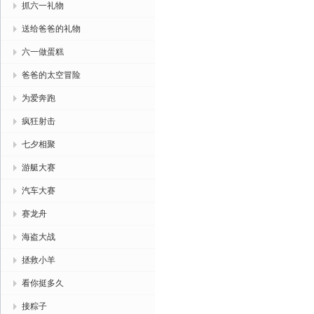
抓六一礼物
送给爸爸的礼物
六一做蛋糕
爸爸的太空冒险
为爱奔跑
疯狂射击
七夕相聚
游艇大赛
汽车大赛
赛龙舟
海盗大战
拯救小羊
看你挺多久
接粽子