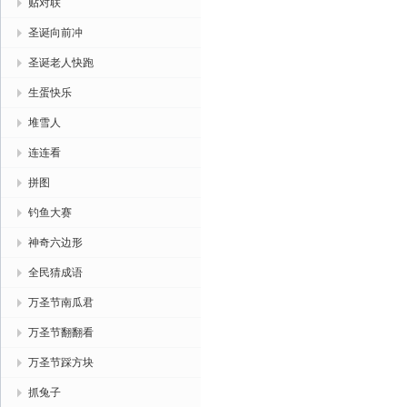
贴对联
圣诞向前冲
圣诞老人快跑
生蛋快乐
堆雪人
连连看
拼图
钓鱼大赛
神奇六边形
全民猜成语
万圣节南瓜君
万圣节翻翻看
万圣节踩方块
抓兔子