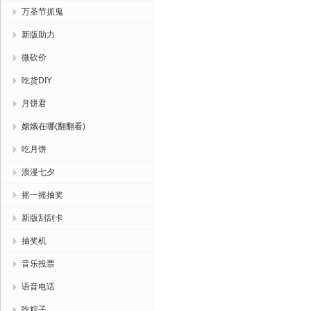
万圣节抓鬼
新版助力
微砍价
吃货DIY
月饼君
嫦娥在哪(翻翻看)
吃月饼
浪漫七夕
摇一摇抽奖
新版刮刮卡
抽奖机
音乐投票
语音电话
吃粽子