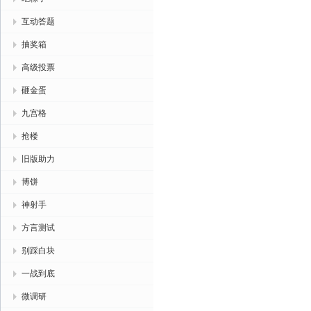
互动答题
抽奖箱
高级投票
砸金蛋
九宫格
抢楼
旧版助力
博饼
神射手
方言测试
别踩白块
一战到底
微调研