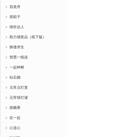
划龙舟
抓粽子
猜价达人
助力领奖品（线下版）
狭缝求生
智慧一线连
一起种树
钻石婚
元宵点灯笼
元宵猜灯谜
抓糖果
在一起
心连心