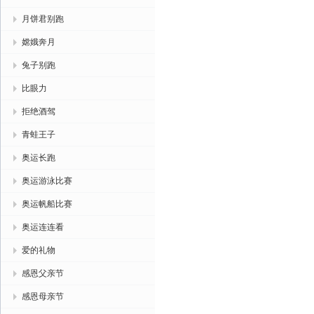
月饼君别跑
嫦娥奔月
兔子别跑
比眼力
拒绝酒驾
青蛙王子
奥运长跑
奥运游泳比赛
奥运帆船比赛
奥运连连看
爱的礼物
感恩父亲节
感恩母亲节