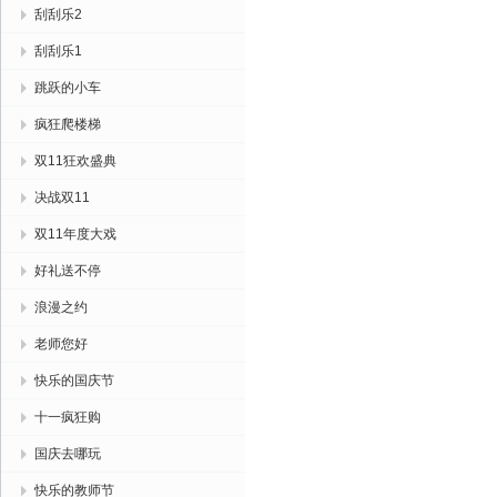
刮刮乐2
刮刮乐1
跳跃的小车
疯狂爬楼梯
双11狂欢盛典
决战双11
双11年度大戏
好礼送不停
浪漫之约
老师您好
快乐的国庆节
十一疯狂购
国庆去哪玩
快乐的教师节