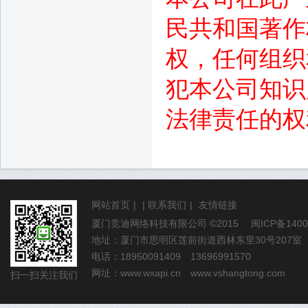
民共和国著作
权，任何组织
犯本公司知识
法律责任的权
网站首页
|
|
联系我们
|
友情链接
厦门竞迪网络科技有限公司
©2015
闽ICP备1400
地址：厦门市思明区莲前街道西林东里30号207室
电话：18950091409 13696991570
网址：
www.wxapi.cn
www.vshangtong.com
扫一扫关注我们